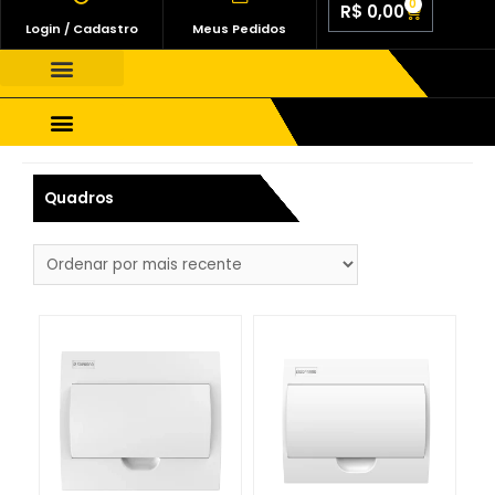
0
R$
0,00
Login / Cadastro
Meus Pedidos
Quem Somos
Fale Conosco
Materiais Elétricos
Quadros