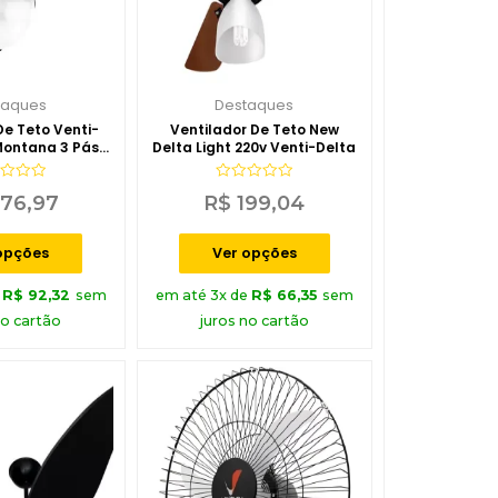
taques
Destaques
De Teto Venti-
Ventilador De Teto New
Montana 3 Pás
Delta Light 220v Venti-Delta
 127V
iação
Avaliação
76,97
R$
199,04
0
de
5
opções
Ver opções
e
R$
92,32
sem
em até 3x de
R$
66,35
sem
no cartão
juros no cartão