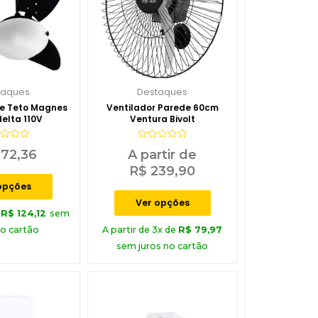
taques
Destaques
De Teto Magnes
Ventilador Parede 60cm
elta 110V
Ventura Bivolt
iação
Avaliação
72,36
A partir de
0
de
R$
239,90
5
opções
Ver opções
e
R$
124,12
sem
no cartão
A partir de 3x de
R$
79,97
sem juros no cartão