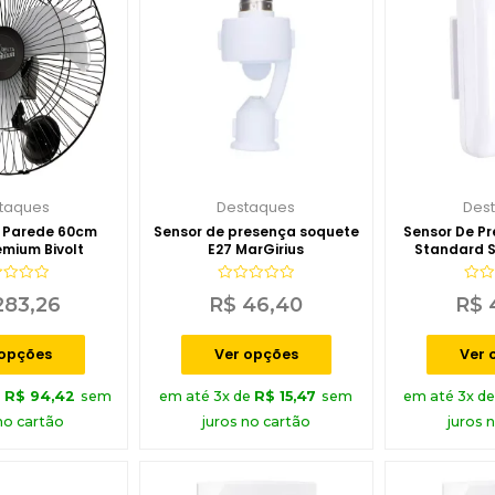
taques
Destaques
Des
r Parede 60cm
Sensor de presença soquete
Sensor De Pr
emium Bivolt
E27 MarGirius
Standard S
Mar
iação
Avaliação
Aval
83,26
R$
46,40
R$
0
0
de
de
5
5
 opções
Ver opções
Ver 
e
R$
94,42
sem
em até 3x de
R$
15,47
sem
em até 3x d
no cartão
juros no cartão
juros 