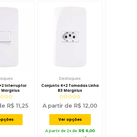
taques
Destaques
2 Interruptor
Conjunto 4×2 Tomadas Linha
 Margirius
B3 Margirius
iação
Avaliação
 de
R$
11,25
A partir de
R$
12,00
0
de
5
opções
Ver opções
A partir de 2x de
R$
6,00