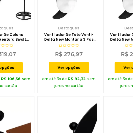
taques
Destaques
Des
or De Coluna
Ventilador De Teto Venti-
Ventilador 
Ventura Bivolt
Delta New Montana 3 Pás
Delta New 
entidelta
MDF 220V
MDF
iação
Avaliação
Aval
319,07
R$
276,97
R$
2
0
0
de
de
5
5
 opções
Ver opções
Ver 
e
R$
106,36
sem
em até 3x de
R$
92,32
sem
em até 3x d
no cartão
juros no cartão
juros 