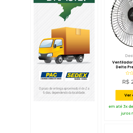
Des
Ventilado
Delta Pr
Aval
R$
2
0
de
5
Ver
em até 3x d
juros 