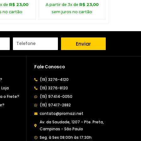
3x de
R$
23,00
A partir de 3x de
R$
23,00
s no cartão
sem juros no cartão
Enviar
Fale Conosco
a?
(19) 3276-4120
 Loja
(19) 3276-8120
 o Frete?
(19) 97414-0050
r?
(19) 97417-2882
contato@promazi.net
Av. da Saudade, 1207 - Pte. Preta,
Campinas - São Paulo
Seg. à Sex 08:00h às 17:30h