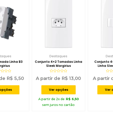
taques
Destaques
Des
mada Linha B3
Conjunto 4×2 Tomadas Linha
Conjunto 4×
girius
Sleek Margirius
Linha Sle
iação
Avaliação
Aval
 de
R$
5,50
A partir de
R$
13,00
A partir
0
0
de
de
5
5
 opções
Ver opções
Ver 
A partir de 2x de
R$
6,50
sem juros no cartão