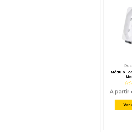
Des
Módulo To
Mar
Aval
A partir
0
de
5
Ver