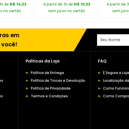
 3x de
R$
14,33
A partir de 3x de
R$
10,33
A partir de 
s no cartão
sem juros no cartão
sem juro
pras em
 você!
Políticas da Loja
FAQ
Política de Entrega
É Segura a Loj
os
Política de Trocas e Devolução
Localização da
Política de Privacidade
Como Funciona
co
Termos e Condições
Como Compra