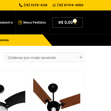
(19) 3276-4120
(19) 97414-0050
0
R$
0,00
Cadastro
Meus Pedidos
sores