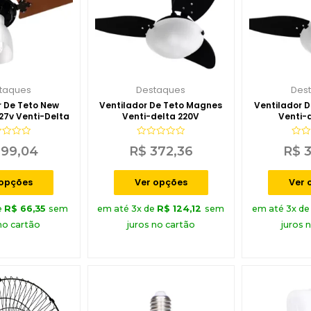
taques
Destaques
Des
r De Teto New
Ventilador De Teto Magnes
Ventilador 
127v Venti-Delta
Venti-delta 220V
Venti-d
iação
Avaliação
Aval
99,04
R$
372,36
R$
3
0
0
de
de
5
5
 opções
Ver opções
Ver 
e
R$
66,35
sem
em até 3x de
R$
124,12
sem
em até 3x d
no cartão
juros no cartão
juros 