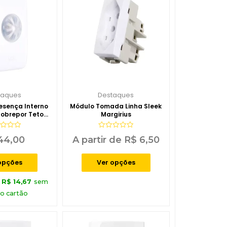
taques
Destaques
esença Interno
Módulo Tomada Linha Sleek
obrepor Teto
Margirius
Girius
iação
Avaliação
44,00
A partir de
R$
6,50
0
de
5
opções
Ver opções
e
R$
14,67
sem
no cartão