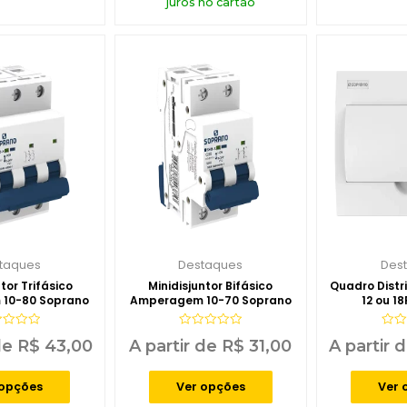
juros no cartão
taques
Destaques
Des
tor Trifásico
Minidisjuntor Bifásico
Quadro Distr
10-80 Soprano
Amperagem 10-70 Soprano
12 ou 1
iação
Avaliação
Aval
 de
R$
43,00
A partir de
R$
31,00
A partir 
0
0
de
de
5
5
 opções
Ver opções
Ver 