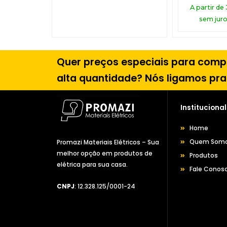
A partir de
sem juro
Quer preços especiais para com
alta quantidade? Nós ligamos pra
Institucional
Home
Quem Som
Promazi Materiais Elétricos – Sua
melhor opção em produtos de
Produtos
elétrica para sua casa.
Fale Conos
CNPJ
: 12.328.125/0001-24