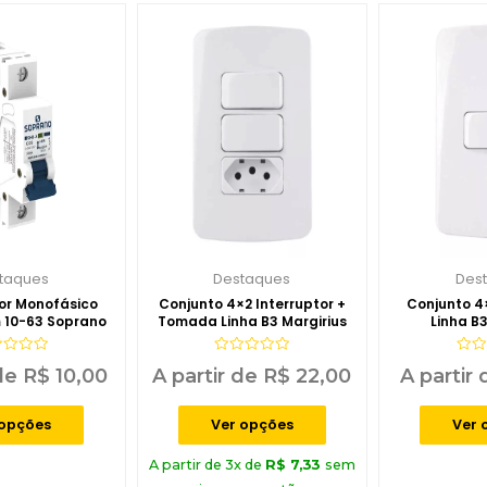
taques
Destaques
Des
tor Monofásico
Conjunto 4×2 Interruptor +
Conjunto 4×
10-63 Soprano
Tomada Linha B3 Margirius
Linha B3
iação
Avaliação
Aval
 de
R$
10,00
A partir de
R$
22,00
A partir
0
0
de
de
5
5
 opções
Ver opções
Ver 
A partir de 3x de
R$
7,33
sem