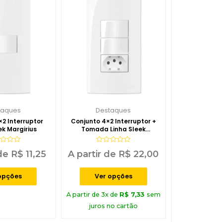
taques
Destaques
2 Interruptor
Conjunto 4×2 Interruptor +
ek Margirius
Tomada Linha Sleek
Margirius
iação
Avaliação
 de
R$
11,25
A partir de
R$
22,00
0
de
5
opções
Ver opções
A partir de 3x de
R$
7,33
sem
juros no cartão