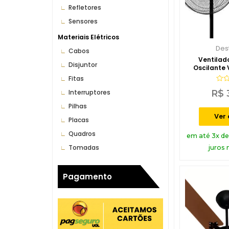
Refletores
Sensores
Materiais Elétricos
Des
Cabos
Ventilad
Disjuntor
Oscilante 
60Cm V
Fitas
Aval
R$
Interruptores
0
de
Pilhas
5
Ver
Placas
Quadros
em até 3x d
Tomadas
juros 
Pagamento