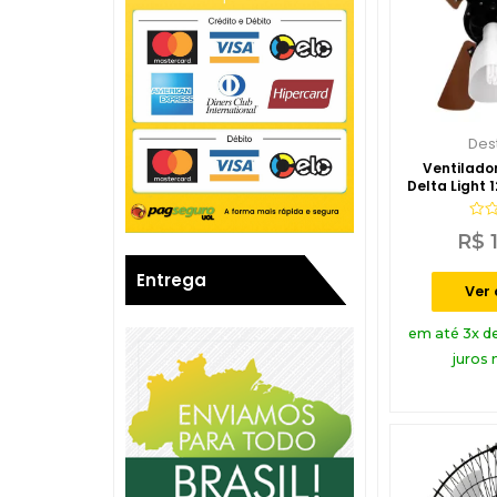
Des
Ventilado
Delta Light 
Aval
R$
1
0
de
5
Entrega
Ver
em até 3x d
juros 