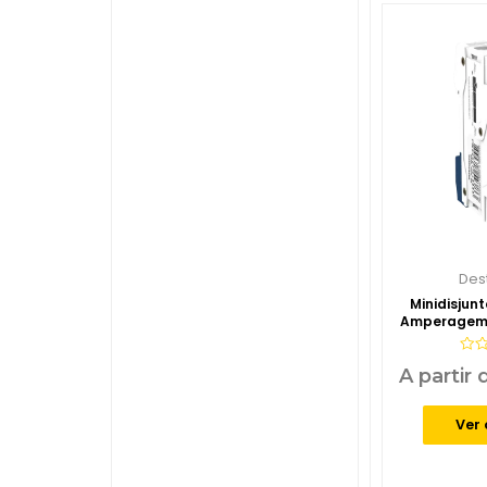
Des
Minidisjun
Amperagem 
Aval
A partir
0
de
5
Ver