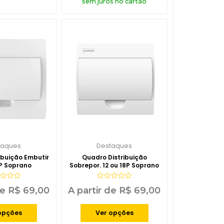
sem juros no cartão
taques
Destaques
ibuição Embutir
Quadro Distribuição
8P Soprano
Sobrepor. 12 ou 18P Soprano
iação
Avaliação
de
R$
69,00
A partir de
R$
69,00
0
de
5
opções
Ver opções