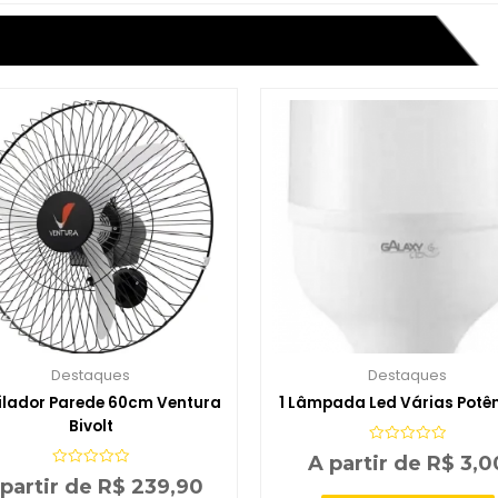
Destaques
Destaques
ilador Parede 60cm Ventura
1 Lâmpada Led Várias Potê
Bivolt
Avaliação
A partir de
R$
3,0
0
Avaliação
de
 partir de
R$
239,90
0
5