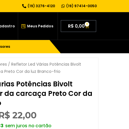
(19) 3276-4120
(19) 97414-0050
0
R$
0,00
Cadastro
Meus Pedidos
sores
ores
/ Refletor Led Várias Potências Bivolt
a Preto Cor da luz Branco-frio
árias Potências Bivolt
r da carcaça Preto Cor da
o
R$
22,00
33
sem juros no cartão