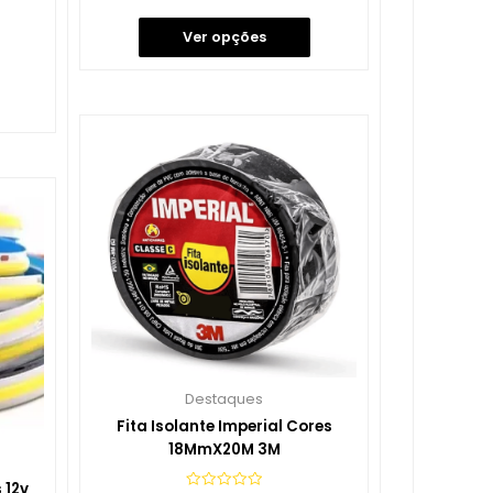
de
5
Ver opções
Destaques
Fita Isolante Imperial Cores
18MmX20M 3M
 12v