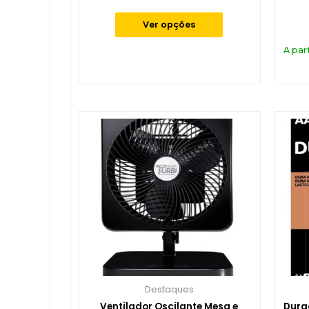
de
5
Ver opções
A par
Destaques
Ventilador Oscilante Mesa e
Durac