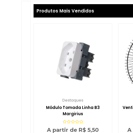
Produtos Mais Vendidos
Destaques
Módulo Tomada Linha B3
Vent
Margirius
Avaliação
A partir de
R$
5,50
A
0