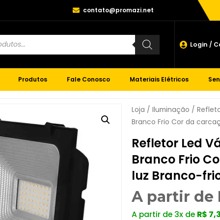
contato@promazi.net
Login / 
Produtos
Fale Conosco
Materiais Elétricos
Sen
Loja
/
Iluminação
/
Reflet
Branco Frio Cor da carcaç
Refletor Led V
Branco Frio Co
luz Branco-fri
A partir de
A partir de 3x de
R$
7,