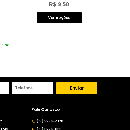
Avaliação
R$
9,50
0
de
5
Ver opções
os no
Enviar
Fale Conosco
a?
(19) 3276-4120
 Loja
(19) 3276-8120