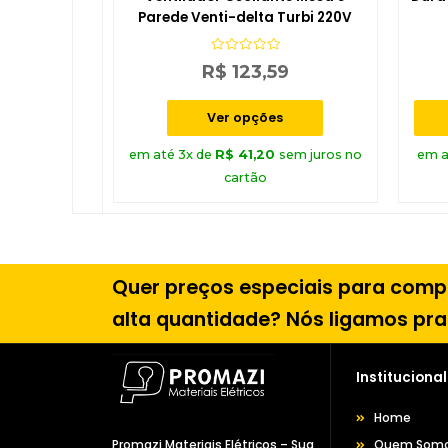
Parede Venti-delta Turbi 220V
Avaliação
R$
123,59
0
de
5
Ver opções
em até 3x de
R$
41,20
sem juros no
em a
cartão
Quer preços especiais para com
alta quantidade? Nós ligamos pra
Institucional
Home
Quem Som
Promazi Materiais Elétricos – Sua