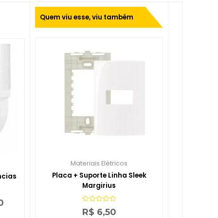
Quem viu esse, viu também
Materiais Elétricos
Placa + Suporte Linha Sleek
ncias
Margirius
0
Avaliação
R$
6,50
0