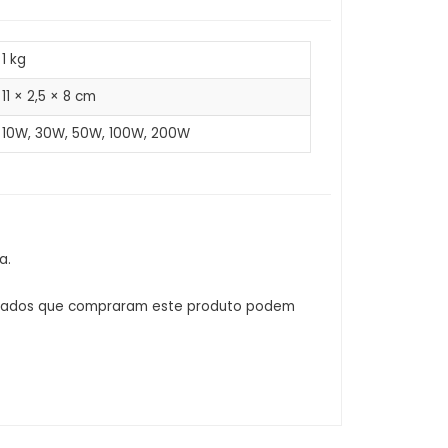
1 kg
11 × 2,5 × 8 cm
10W, 30W, 50W, 100W, 200W
a.
ctados que compraram este produto podem