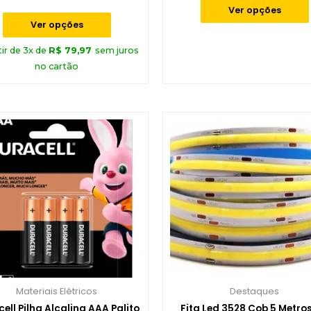
de
Ver opções
5
Ver opções
tir de 3x de
R$
79,97
sem juros
no cartão
Materiais Elétricos
Destaques
ell Pilha Alcalina AAA Palito
Fita Led 3528 Cob 5 Metros