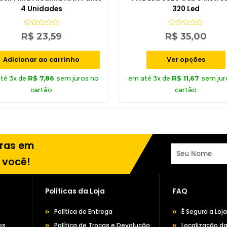
4 Unidades
320 Led
Avaliação
Avaliação
R$
23,59
R$
35,00
0
0
de
de
5
5
Adicionar ao carrinho
Ver opções
té 3x de
R$
7,86
sem juros no
em até 3x de
R$
11,67
sem jur
cartão
cartão
pras em
 você!
Políticas da Loja
FAQ
Política de Entrega
É Segura a Loj
os
Política de Trocas e Devolução
Localização da