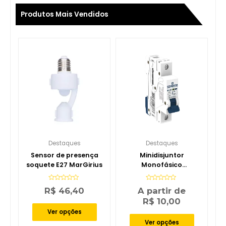
Produtos Mais Vendidos
Destaques
Destaques
Sensor de presença
Minidisjuntor
soquete E27 MarGirius
Monofásico
Amperagem 10-63
Soprano
Avaliação
Avaliação
R$
46,40
A partir de
0
0
de
de
R$
10,00
5
5
Ver opções
Ver opções