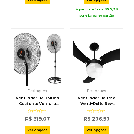
A partir de 3x de
R$
7,33
sem juros no cartão
Destaques
Destaques
Ventilador De Coluna
Ventilador De Teto
Oscilante Ventura
Venti-Delta New
Bivolt 60Cm Ventidelta
Montana 3 Pás MDF
127V
Avaliação
Avaliação
R$
319,07
R$
276,97
0
0
de
de
5
5
Ver opções
Ver opções