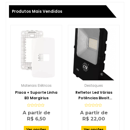
Produtos Mais Vendidos
Materiais Elétricos
Destaques
Placa + Suporte Linha
Refletor Led Várias
B3 Margirius
Potências Bivolt
Branco Frio Cor da
carcaça Preto Cor da
Avaliação
Avaliação
A partir de
A partir de
0
0
luz Branco-frio
de
de
R$
6,50
R$
22,00
5
5
Ver opções
Ver opções