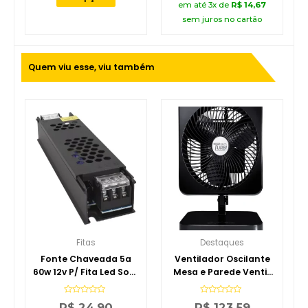
em até 3x de
R$
14,67
sem juros no cartão
Quem viu esse, viu também
Fitas
Destaques
Fonte Chaveada 5a
Ventilador Oscilante
60w 12v P/ Fita Led Som
Mesa e Parede Venti-
Capa Preta
delta Turbi 127v
Avaliação
Avaliação
R$
24,90
R$
123,59