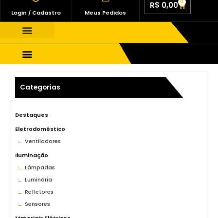
0
R$
0,00
Login / Cadastro
Meus Pedidos
Quem Somos
Fale Conosco
Materiais Elétricos
Categorias
Destaques
Eletrodoméstico
Ventiladores
Iluminação
Lâmpadas
Luminária
Refletores
Sensores