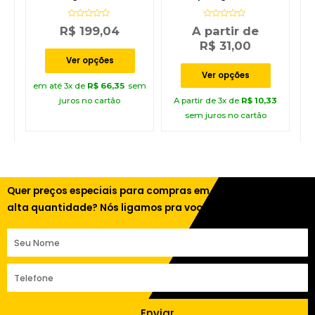
Delta
Soprano
Avaliação
Avaliação
R$
199,04
A partir de
0
0
de
de
R$
31,00
5
5
Ver opções
Ver opções
em até 3x de
R$
66,35
sem
juros no cartão
A partir de 3x de
R$
10,33
sem juros no cartão
Quer preços especiais para compras em
alta quantidade? Nós ligamos pra você!
Enviar