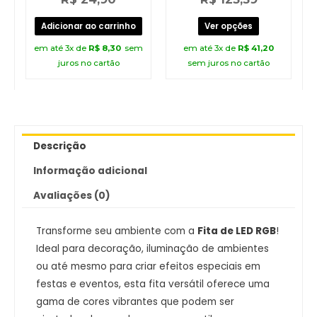
0
0
de
de
5
5
Adicionar ao carrinho
Ver opções
em até 3x de
R$
8,30
sem
em até 3x de
R$
41,20
juros no cartão
sem juros no cartão
Descrição
Informação adicional
Avaliações (0)
Transforme seu ambiente com a
Fita de LED RGB
!
Ideal para decoração, iluminação de ambientes
ou até mesmo para criar efeitos especiais em
festas e eventos, esta fita versátil oferece uma
gama de cores vibrantes que podem ser