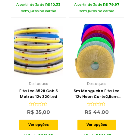
A partir de 3x de
R$
10,33
A partir de 3x de
R$
79,97
sem juros no cartão
sem juros no cartão
Destaques
Destaques
Fita Led 3528 Cob 5
5m Mangueira Fita Led
Metros 12v 320 Led
12v Neon Corte2,5cm
Alto Brilho+ Fonte
110V/220V
Avaliação
Avaliação
R$
35,00
R$
44,00
0
0
de
de
5
5
Ver opções
Ver opções