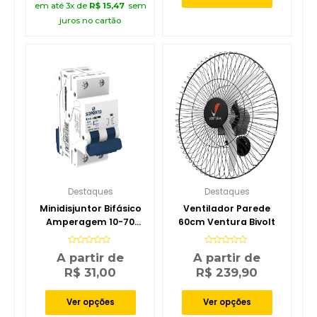
em até 3x de
R$
15,47
sem
juros no cartão
Destaques
Destaques
Minidisjuntor Bifásico
Ventilador Parede
Amperagem 10-70
60cm Ventura Bivolt
Soprano
Avaliação
Avaliação
A partir de
A partir de
0
0
de
de
R$
31,00
R$
239,90
5
5
Ver opções
Ver opções