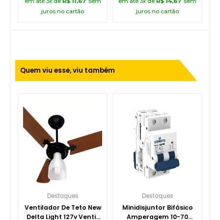
em até 3x de
R$
11,67
sem
em até 3x de
R$
14,67
sem
juros no cartão
juros no cartão
Quem viu esse, viu também
Destaques
Destaques
Ventilador De Teto New
Minidisjuntor Bifásico
Delta Light 127v Venti-
Amperagem 10-70