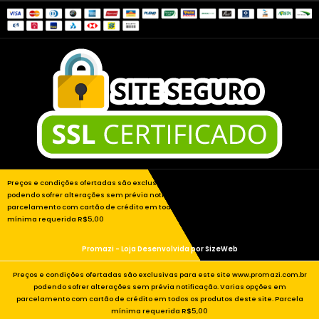
Preços e condições ofertadas são exclusivas para este site www.promazi.com.br
podendo sofrer alterações sem prévia notificação. Varias opções em
parcelamento com cartão de crédito em todos os produtos deste site. Parcela
mínima requerida R$5,00
Promazi - Loja Desenvolvida por
SizeWeb
Preços e condições ofertadas são exclusivas para este site www.promazi.com.br
podendo sofrer alterações sem prévia notificação. Varias opções em
parcelamento com cartão de crédito em todos os produtos deste site. Parcela
mínima requerida R$5,00