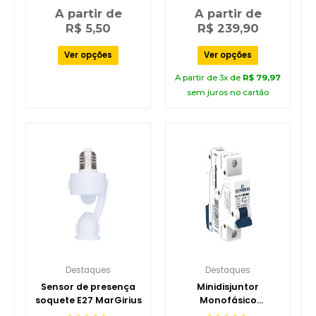
Avaliação
Avaliação
A partir de
A partir de
0
0
de
de
R$
5,50
R$
239,90
5
5
Ver opções
Ver opções
A partir de 3x de
R$
79,97
sem juros no cartão
Destaques
Destaques
Sensor de presença
Minidisjuntor
soquete E27 MarGirius
Monofásico
Amperagem 10-63