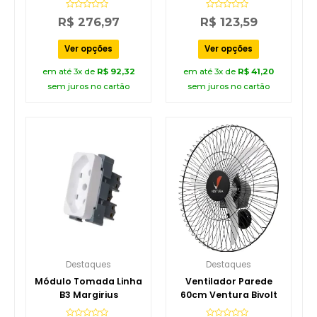
127V
Avaliação
Avaliação
R$
276,97
R$
123,59
0
0
de
de
5
5
Ver opções
Ver opções
em até 3x de
R$
92,32
em até 3x de
R$
41,20
sem juros no cartão
sem juros no cartão
Destaques
Destaques
Módulo Tomada Linha
Ventilador Parede
B3 Margirius
60cm Ventura Bivolt