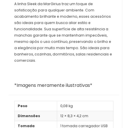
A linha Sleek da MarGirius traz um toque de
sofisticação para qualquer ambiente. Com
acabamento brilhante e moderno, esses acessórios
são ideais para quem busca aliar estilo e
funcionalidade. Sua superfície de alta resistência a
manchas garante que se mantenham impecáveis,
mesmo após o uso contínuo, preservando o brilho e
a elegância por muito mais tempo. São ideais para
banheiros, cozinhas, dormitórios, salas residenciais e
comerciais.
*Imagens meramente ilustrativas*
Peso
0,08 kg
Dimensões
12 × 8,3 × 4,2 cm
Tomada
1 tomada carregador USB