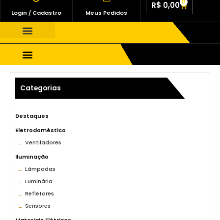
0
R$
0,00
Login / Cadastro
Meus Pedidos
Quem Somos
Fale Conosco
Materiais Elétricos
Categorias
Destaques
Eletrodoméstico
Ventiladores
Iluminação
Lâmpadas
Luminária
Refletores
Sensores