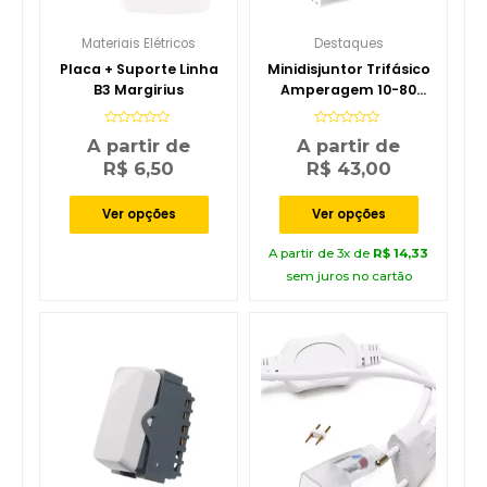
Materiais Elétricos
Destaques
Placa + Suporte Linha
Minidisjuntor Trifásico
B3 Margirius
Amperagem 10-80
Soprano
Avaliação
Avaliação
A partir de
A partir de
0
0
de
de
R$
6,50
R$
43,00
5
5
Ver opções
Ver opções
A partir de 3x de
R$
14,33
sem juros no cartão