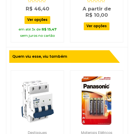
Soprano
Avaliação
Avaliação
R$
46,40
A partir de
0
0
de
de
R$
10,00
5
5
Ver opções
Ver opções
em até 3x de
R$
15,47
sem juros no cartão
Quem viu esse, viu também
Destaques
Materiais Elétricos