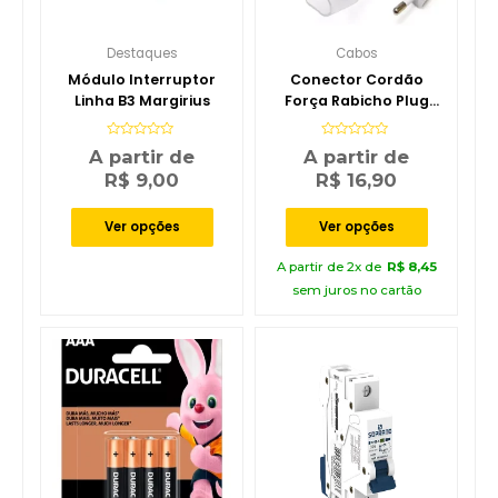
Destaques
Cabos
Módulo Interruptor
Conector Cordão
Linha B3 Margirius
Força Rabicho Plug
Mangueira Led Neon
Avaliação
Avaliação
A partir de
A partir de
0
0
de
de
R$
9,00
R$
16,90
5
5
Ver opções
Ver opções
A partir de 2x de
R$
8,45
sem juros no cartão