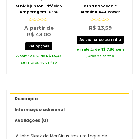
Minidisjuntor Trifásico
Pilha Panasonic
Amperagem 10-80
Alcalina AAA Power
Soprano
Alkaline Palito 4
Unidades
Avaliação
Avaliação
A partir de
R$
23,59
0
0
de
de
R$
43,00
5
5
Adicionar ao carrinho
Ver opções
em até 3x de
R$
7,86
sem
A partir de 3x de
R$
14,33
juros no cartão
sem juros no cartão
Descrição
Informação adicional
Avaliações (0)
A linha Sleek da MarGirius traz um toque de