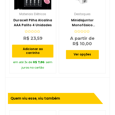
Materiais Elétricos
Destaques
Duracell Pilha Alcalina
Minidisjuntor
AAA Palito 4 Unidades
Monofásico
Amperagem 10-63
Soprano
Avaliação
Avaliação
R$
23,59
A partir de
0
0
de
de
R$
10,00
5
5
Adicionar ao
carrinho
Ver opções
em até 3x de
R$
7,86
sem
juros no cartão
Quem viu esse, viu também