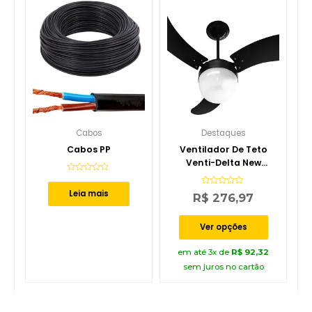
Cabos
Destaques
Cabos PP
Ventilador De Teto
Venti-Delta New
Montana 3 Pás MDF
Avaliação
0
220V
Avaliação
Leia mais
de
R$
276,97
0
5
de
5
Ver opções
em até 3x de
R$
92,32
sem juros no cartão